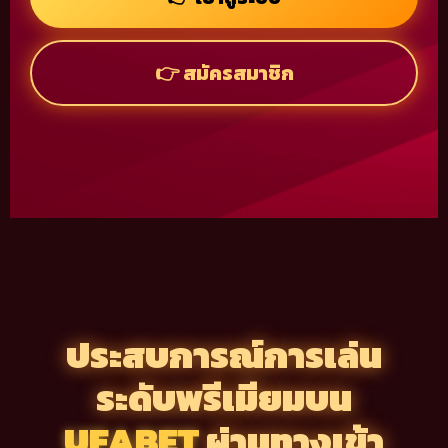
👉 สมัครสมาชิก
ประสบการณ์การเล่น
ระดับพรีเมียมบน
UFABET
ผ่านทางเข้า