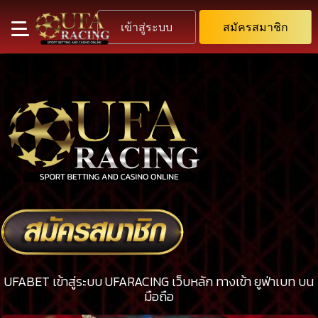
เข้าสู่ระบบ
สมัครสมาชิก
UFABET เข้าสู่ระบบ UFARACING เว็บหลัก ทางเข้า ยูฟ่าเบท บน
มือถือ