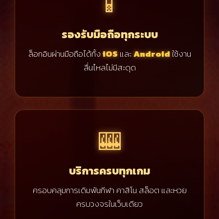
📱
รองรับมือถือทุกระบบ
ล็อกอินผ่านมือถือได้ทั้ง
iOS
และ
Android
ใช้งาน
ลื่นไหลไม่มีสะดุด
🎰
บริการครบทุกเกม
ครอบคลุมการเดิมพันกีฬา คาสิโน สล็อต และหวย
ครบวงจรในเว็บเดียว