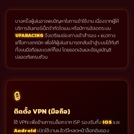
บางครั้งผู้เล่นอาจพบปัญหาในการเข้าใช้งาน เนื่องจากผู้ให้
บริการอินเทอร์เน็ตจำกัดโดเมน หรือมีการอัปเดตระบบ
UFARACING
จึงเตรียมช่องทางเข้าสำรอง + แนวทาง
แก้ไขทางเทคนิค เพื่อให้ผู้เล่นสามารถกลับเข้าสู่ระบบได้ทันที
ทั้งบนมือถือและเดสก์ท็อป โดยยอดเงินและข้อมูลบัญชี
ปลอดภัยครบถ้วน
🔒
ติดตั้ง VPN (มือถือ)
ใช้ VPN เพื่อข้ามการบล็อกจาก ISP รองรับทั้ง
iOS
และ
Android
เปิดใช้งานแล้วรีโหลดหน้าล็อกอินของ