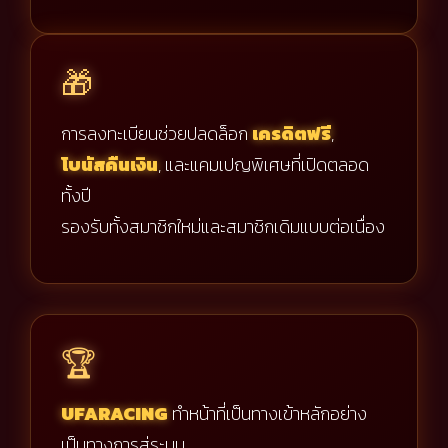
🎁
การลงทะเบียนช่วยปลดล็อก
เครดิตฟรี
,
โบนัสคืนเงิน
, และแคมเปญพิเศษที่เปิดตลอด
ทั้งปี
รองรับทั้งสมาชิกใหม่และสมาชิกเดิมแบบต่อเนื่อง
🏆
UFARACING
ทำหน้าที่เป็นทางเข้าหลักอย่าง
เป็นทางการสู่ระบบ