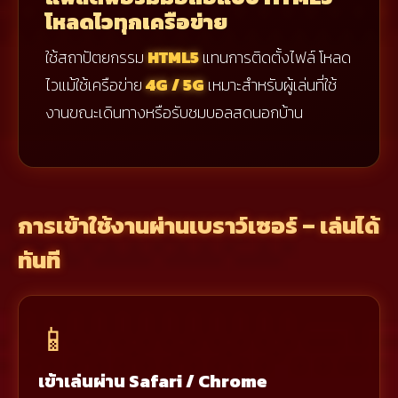
โหลดไวทุกเครือข่าย
ใช้สถาปัตยกรรม
HTML5
แทนการติดตั้งไฟล์ โหลด
ไวแม้ใช้เครือข่าย
4G / 5G
เหมาะสำหรับผู้เล่นที่ใช้
งานขณะเดินทางหรือรับชมบอลสดนอกบ้าน
การเข้าใช้งานผ่านเบราว์เซอร์ – เล่นได้
ทันที
📱
เข้าเล่นผ่าน Safari / Chrome