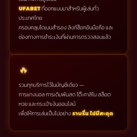
UFABET
ที่ออกแบบมาสำหรับผู้เล่นทั่ว
ประเทศไทย
ครอบคลุมโดเมนสำรอง ลิงก์ล็อกอินมือถือ และ
ช่องทางการชำระเงินที่ผ่านการตรวจสอบแล้ว
🔥
รวมทุกบริการไว้ในบัญชีเดียว —
การแทงบอล การเดิมพันสด โต๊ะคาสิโน สล็อต
หวย และกระเป๋าเงินออนไลน์
เพื่อให้การเล่นเป็นไปอย่าง
ราบรื่น ไม่มีสะดุด