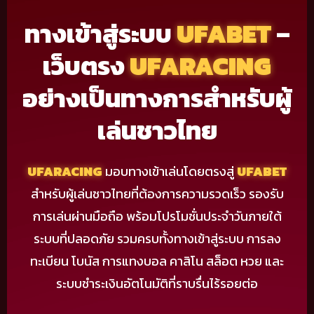
ทางเข้าสู่ระบบ
UFABET
–
เว็บตรง
UFARACING
อย่างเป็นทางการสำหรับผู้
เล่นชาวไทย
UFARACING
มอบทางเข้าเล่นโดยตรงสู่
UFABET
สำหรับผู้เล่นชาวไทยที่ต้องการความรวดเร็ว รองรับ
การเล่นผ่านมือถือ พร้อมโปรโมชั่นประจำวันภายใต้
ระบบที่ปลอดภัย รวมครบทั้งทางเข้าสู่ระบบ การลง
ทะเบียน โบนัส การแทงบอล คาสิโน สล็อต หวย และ
ระบบชำระเงินอัตโนมัติที่ราบรื่นไร้รอยต่อ