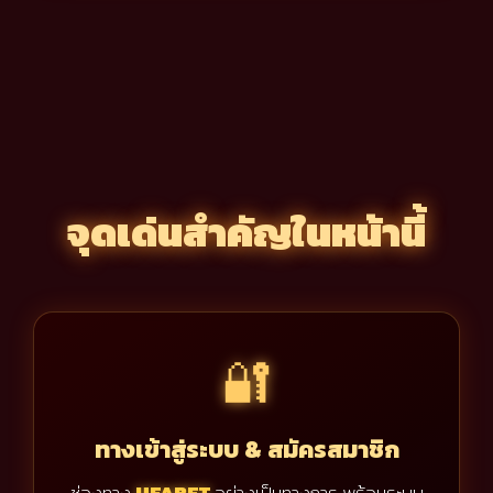
จุดเด่นสำคัญในหน้านี้
🔐
ทางเข้าสู่ระบบ & สมัครสมาชิก
ช่องทาง
UFABET
อย่างเป็นทางการ พร้อมระบบ