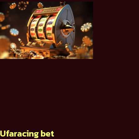
Ufaracing bet