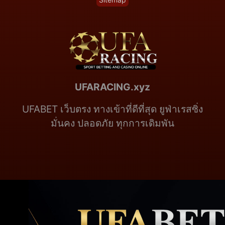
UFARACING.xyz
UFABET เว็บตรง ทางเข้าที่ดีที่สุด ยูฟ่าเรสซิ่ง
มั่นคง ปลอดภัย ทุกการเดิมพัน