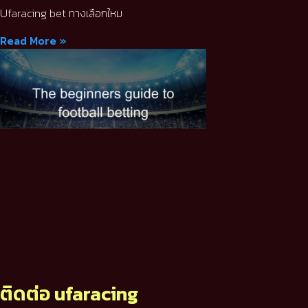
Ufaracing bet ทางเลือกใหม
Read More »
ติดต่อ ufaracing