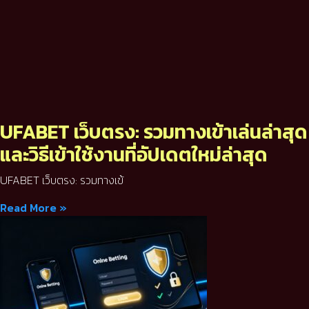
UFABET เว็บตรง: รวมทางเข้าเล่นล่าสุด
และวิธีเข้าใช้งานที่อัปเดตใหม่ล่าสุด
UFABET เว็บตรง: รวมทางเข้
Read More »