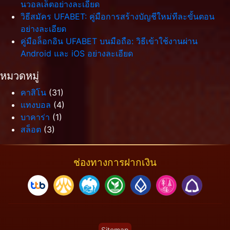
นวอลเล็ตอย่างละเอียด
วิธีสมัคร UFABET: คู่มือการสร้างบัญชีใหม่ทีละขั้นตอน
อย่างละเอียด
คู่มือล็อกอิน UFABET บนมือถือ: วิธีเข้าใช้งานผ่าน
Android และ iOS อย่างละเอียด
หมวดหมู่
คาสิโน
(31)
แทงบอล
(4)
บาคาร่า
(1)
สล็อต
(3)
ช่องทางการฝากเงิน
Sitemap