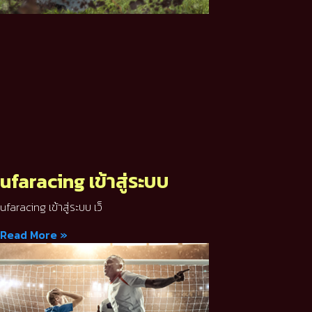
ufaracing เข้าสู่ระบบ
ufaracing เข้าสู่ระบบ เว็
Read More »