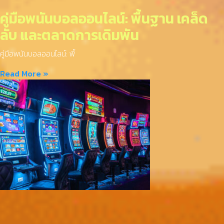
คู่มือพนันบอลออนไลน์: พื้นฐาน เคล็ด
ลับ และตลาดการเดิมพัน
คู่มือพนันบอลออนไลน์: พื้
Read More »