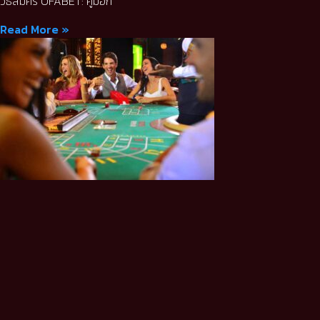
วิธีสมัคร UFABET: คู่มือก
Read More »