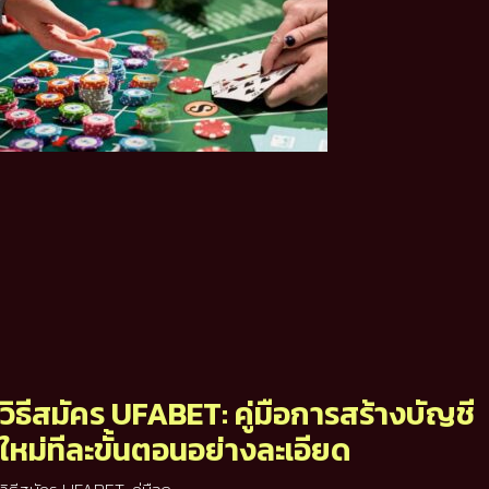
วิธีสมัคร UFABET: คู่มือการสร้างบัญชี
ใหม่ทีละขั้นตอนอย่างละเอียด