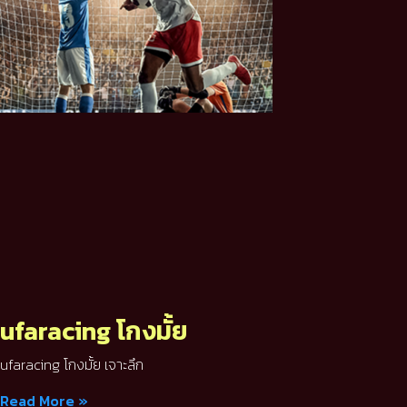
ufaracing โกงมั้ย
ufaracing โกงมั้ย เจาะลึก
Read More »