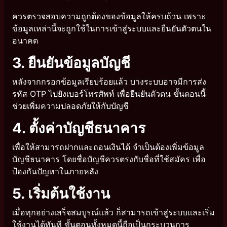
ควรตรวจสอบความถูกต้องของข้อมูลให้ครบถ้วน เพราะ
ข้อมูลเหล่านี้จะถูกใช้ในการเข้าสู่ระบบและยืนยันตัวตนใน
อนาคต
3. ยืนยันข้อมูลบัญชี
หลังจากกรอกข้อมูลเรียบร้อยแล้ว บางระบบอาจมีการส่ง
รหัส OTP ไปยังเบอร์โทรศัพท์ เพื่อยืนยันตัวตน ขั้นตอนนี้
ช่วยเพิ่มความปลอดภัยให้กับบัญชี
4. ตั้งค่าบัญชีธนาคาร
เพื่อให้สามารถฝากและถอนเงินได้ จำเป็นต้องเพิ่มข้อมูล
บัญชีธนาคาร โดยชื่อบัญชีควรตรงกับชื่อที่ใช้สมัคร เพื่อ
ป้องกันปัญหาในภายหลัง
5. เริ่มต้นใช้งาน
เมื่อทุกอย่างเสร็จสมบูรณ์แล้ว ก็สามารถเข้าสู่ระบบและเริ่ม
ใช้งานได้ทันที ขั้นตอนทั้งหมดนี้ถือเป็นกระบวนการ