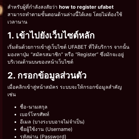
สำหรับผู้ที่กำลังสงสัยว่า
how to register ufabet
สามารถทำตามขั้นตอนด้านล่างนี้ได้เลย โดยไม่ต้องใช้
เวลานาน
1. เข้าไปยังเว็บไซต์หลัก
เริ่มต้นด้วยการเข้าสู่เว็บไซต์ UFABET ที่ให้บริการ จากนั้น
มองหาปุ่ม “สมัครสมาชิก” หรือ “Register” ซึ่งมักจะอยู่
บริเวณด้านบนของหน้าเว็บไซต์
2. กรอกข้อมูลส่วนตัว
เมื่อคลิกเข้าสู่หน้าสมัคร ระบบจะให้กรอกข้อมูลสำคัญ
เช่น
ชื่อ-นามสกุล
เบอร์โทรศัพท์
อีเมล (บางระบบอาจไม่จำเป็น)
ชื่อผู้ใช้งาน (Username)
รหัสผ่าน (Password)