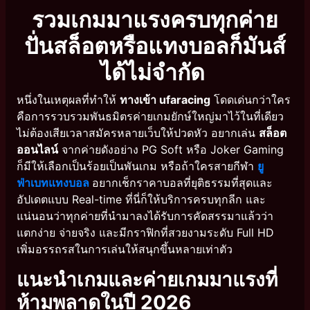
รวมเกมมาแรงครบทุกค่าย
ปั่นสล็อตหรือแทงบอลก็มันส์
ได้ไม่จำกัด
หนึ่งในเหตุผลที่ทำให้
ทางเข้า
ufaracing
โดดเด่นกว่าใคร
คือการรวบรวมพันธมิตรค่ายเกมยักษ์ใหญ่มาไว้ในที่เดียว
ไม่ต้องเสียเวลาสมัครหลายเว็บให้ปวดหัว อยากเล่น
สล็อต
ออนไลน์
จากค่ายดังอย่าง
PG Soft
หรือ
Joker Gaming
ก็มีให้เลือกเป็นร้อยเป็นพันเกม หรือถ้าใครสายกีฬา
ยู
ฟ่าเบทแทงบอล
อยากเช็กราคาบอลที่ยุติธรรมที่สุดและ
อัปเดตแบบ
Real-time
ที่นี่ก็ให้บริการครบทุกลีก และ
แน่นอนว่าทุกค่ายที่นำมาลงได้รับการคัดสรรมาแล้วว่า
แตกง่าย จ่ายจริง และมีกราฟิกที่สวยงามระดับ
Full HD
เพิ่มอรรถรสในการเล่นให้สนุกขึ้นหลายเท่าตัว
แนะนำเกมและค่ายเกมมาแรงที่
ห้ามพลาดในปี 2026