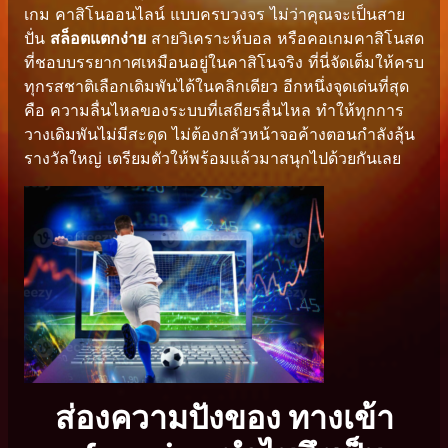
เกม คาสิโนออนไลน์ แบบครบวงจร ไม่ว่าคุณจะเป็นสาย
ปั่น
สล็อตแตกง่าย
สายวิเคราะห์บอล หรือคอเกมคาสิโนสด
ที่ชอบบรรยากาศเหมือนอยู่ในคาสิโนจริง ที่นี่จัดเต็มให้ครบ
ทุกรสชาติเลือกเดิมพันได้ในคลิกเดียว อีกหนึ่งจุดเด่นที่สุด
คือ
ความลื่นไหลของระบบที่เสถียรลื่นไหล ทำให้ทุกการ
วางเดิมพันไม่มีสะดุด ไม่ต้องกลัวหน้าจอค้างตอนกำลังลุ้น
รางวัลใหญ่ เตรียมตัวให้พร้อมแล้วมาสนุกไปด้วยกันเลย
ส่องความปังของ ทางเข้า