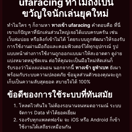
ufaracing ทำไมถึงเป็น
ขวัญใจนักเล่นยุคใหม่
ทำไมใคร
ๆ ก็ถามหา
ทางเข้า
ufaracing
คำตอบคือ ที่นี่
เขาแก้ปัญหาที่นักเล่นส่วนใหญ่เจอได้แบบครบครัน เช่น
เว็บล่มบ่อย หรือลิงก์เข้าไม่ได้ โดยระบบถูกพัฒนาให้รองรับ
การใช้งานผ่านมือถือและคอมพิวเตอร์ได้ทุกอุปกรณ์ รูป
แบบหน้าต่างการใช้งานถูกออกแบบมาให้สะอาดตา ดูง่าย
แบ่งหมวดหมู่ชัดเจน ต่อให้คุณจะเป็นมือใหม่หัดเล่นก็
รับรองว่าไม่งงแน่นอน นอกจากนี้
ทางเข้า ยูฟ่าเบท
ยังมา
พร้อมกับระบบความปลอดภัย ข้อมูลส่วนตัวของคุณจะถูก
เก็บเป็นความลับสุดยอด สบายใจได้ 100%
ข้อดีของการใช้ระบบที่ทันสมัย
โหลดไวทันใจ ไม่ต้องรอนานจนหมดอารมณ์ ระบบ
จัดการ
Data
ทำได้ยอดเยี่ยม
รองรับทุกแพลตฟอร์ม จะ
iOS
หรือ
Android
ก็เข้า
ใช้งานได้เสถียรเหมือนกัน