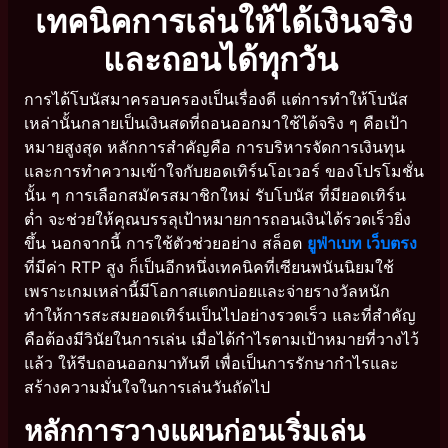
เทคนิคการเล่นให้ได้เงินจริง
และถอนได้ทุกวัน
การได้โบนัสมาครอบครองเป็นเรื่องดี แต่การทำให้โบนัส
เหล่านั้นกลายเป็นเงินสดที่ถอนออกมาใช้ได้จริง
ๆ คือเป้า
หมายสูงสุด หลักการสำคัญคือ
การบริหารจัดการเงินทุน
และการทำความเข้าใจกับยอดเทิร์นโอเวอร์ ของโปรโมชั่น
นั้น
ๆ การเลือกสมัครสมาชิกใหม่ รับโบนัส ที่มียอดเทิร์น
ต่ำ จะช่วยให้คุณบรรลุเป้าหมายการถอนเงินได้รวดเร็วยิ่ง
ขึ้น
นอกจากนี้ การใช้ตัวช่วยอย่าง สล็อต
ยูฟ่าเบท เว็บตรง
ที่มีค่า
RTP
สูง ก็เป็นอีกหนึ่งเทคนิคที่เซียนพนันนิยมใช้
เพราะเกมเหล่านี้มีโอกาสแตกบ่อยและจ่ายรางวัลหนัก
ทำให้การสะสมยอดเทิร์นเป็นไปอย่างรวดเร็ว และที่สำคัญ
คือต้องมีวินัยในการเล่น เมื่อได้กำไรตามเป้าหมายที่วางไว้
แล้ว ให้รีบถอนออกมาทันที เพื่อเป็นการรักษากำไรและ
สร้างความมั่นใจในการเล่นวันถัดไป
หลักการวางแผนก่อนเริ่มเล่น