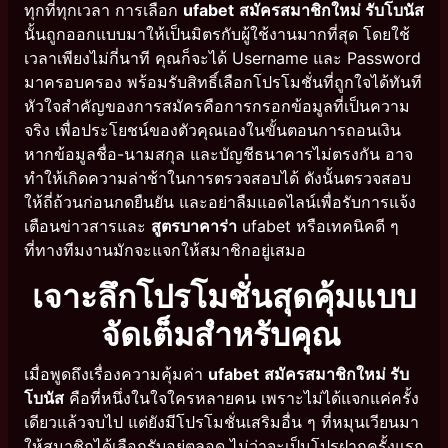
ทุกที่ทุกเวลา การเลือก
ufabet
สมัครสมาชิกใหม่ รับโบนัส
นั้นถูกออกแบบมาให้เป็นมิตรกับผู้ใช้งานมากที่สุด โดยใช้
เวลาเพียงไม่กี่นาที คุณก็จะได้
Username
และ
Password
มาครอบครอง พร้อมรับสิทธิ์เลือกโปรโมชั่นที่ถูกใจได้ทันที
หัวใจสำคัญของการสมัครคือการกรอกข้อมูลที่เป็นความ
จริง เพื่อประโยชน์ของตัวคุณเองในขั้นตอนการถอนเงิน
หากข้อมูลชื่อ-นามสกุล และบัญชีธนาคารไม่ตรงกัน อาจ
ทำให้เกิดความล่าช้าในการตรวจสอบได้ ดังนั้นตรวจสอบ
ให้ถี่ถ้วนก่อนกดยืนยัน และอย่าลืมแอดไลน์เพื่อรับการแจ้ง
เตือนข่าวสารและ
สูตรบาคาร่า
ufabet
หรือเทคนิคดี
ๆ
ที่ทางทีมงานมักจะแจกให้สมาชิกอยู่เสมอ
เจาะลึกโปรโมชั่นสุดคุ้มแบบ
จัดเต็มสำหรับคุณ
เมื่อพูดถึงเรื่องความคุ้มค่า
ufabet
สมัครสมาชิกใหม่ รับ
โบนัส
คือที่หนึ่งในใจใครหลายคน เพราะไม่ได้แจกแค่ครั้ง
เดียวแล้วจบไป แต่ยังมีโปรโมชั่นเสริมอื่น
ๆ ที่หมุนเวียนมา
ให้สมาชิกได้เลือกรับอยู่ตลอด ไม่ว่าจะเป็นโปรฝากครั้งแรก