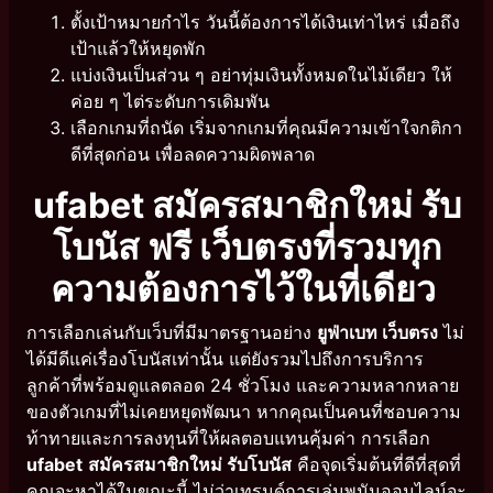
ตั้งเป้าหมายกำไร วันนี้ต้องการได้เงินเท่าไหร่ เมื่อถึง
เป้าแล้วให้หยุดพัก
แบ่งเงินเป็นส่วน
ๆ อย่าทุ่มเงินทั้งหมดในไม้เดียว ให้
ค่อย
ๆ ไต่ระดับการเดิมพัน
เลือกเกมที่ถนัด เริ่มจากเกมที่คุณมีความเข้าใจกติกา
ดีที่สุดก่อน เพื่อลดความผิดพลาด
ufabet สมัครสมาชิกใหม่ รับ
โบนัส ฟรี เว็บตรงที่รวมทุก
ความต้องการไว้ในที่เดียว
การเลือกเล่นกับเว็บที่มีมาตรฐานอย่าง
ยูฟ่าเบท เว็บตรง
ไม่
ได้มีดีแค่เรื่องโบนัสเท่านั้น แต่ยังรวมไปถึงการบริการ
ลูกค้าที่พร้อมดูแลตลอด
24
ชั่วโมง และความหลากหลาย
ของตัวเกมที่ไม่เคยหยุดพัฒนา หากคุณเป็นคนที่ชอบความ
ท้าทายและการลงทุนที่ให้ผลตอบแทนคุ้มค่า การเลือก
ufabet
สมัครสมาชิกใหม่ รับโบนัส
คือจุดเริ่มต้นที่ดีที่สุดที่
คุณจะหาได้ในขณะนี้
ไม่ว่าเทรนด์การเล่นพนันออนไลน์จะ