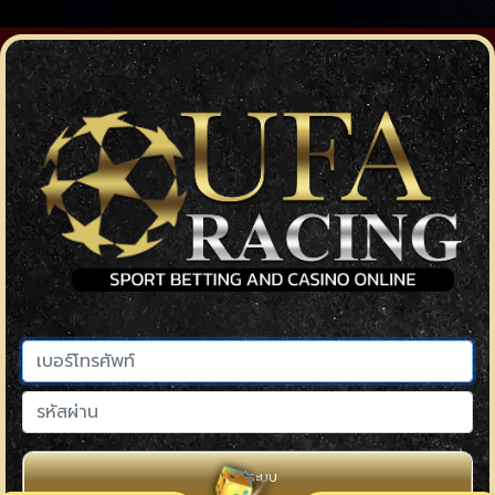
เข้าสู่ระบบ