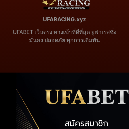
UFARACING.xyz
UFABET เว็บตรง ทางเข้าที่ดีที่สุด ยูฟ่าเรสซิ่ง
มั่นคง ปลอดภัย ทุกการเดิมพัน