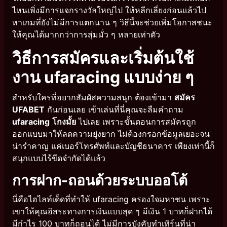
ไหนเพิ่งมีการแจกรางวัลใหญ่ไป ให้หลีกเลี่ยงก่อนแล้วไป
หาเกมที่ยังไม่มีการแตกนาน
ๆ วิธีนี้จะช่วยเพิ่มโอกาสชนะ
ให้คุณได้มากกว่าการสุ่มมั่ว
ๆ หลายเท่าตัว
วิธีการสมัครและเริ่มต้นใช้
งาน ufaracing แบบง่าย ๆ
สำหรับใครที่อยากสัมผัสความสนุก ต้องเข้ามา
สมัคร
UFABET
กันก่อนเลย เข้าเล่นที่นี่คุณจะลืมคำถาม
ufaracing
โกงมั้ย
ไปเลย เพราะขั้นตอนการสมัครถูก
ออกแบบมาให้ลดความยุ่งยาก ไม่ต้องกรอกข้อมูลเยอะจน
น่ารำคาญ แค่เบอร์โทรศัพท์และบัญชีธนาคาร เพียงเท่านี้ก็
สนุกแบบไร้ขีดจำกัดได้แล้ว
การฝาก-ถอนด้วยระบบออโต้
นี่คือไฮไลท์เด็ดที่ทำให้
ufaracing
ครองใจมหาชน เพราะ
เขาให้คุณอิสระทางการเงินแบบสุด
ๆ มีเงิน
1
บาทก็ฝากได้
มีกำไร
100
บาทก็ถอนได้ ไม่มีการบังคับทำเทิร์นที่น่า