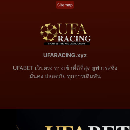
Sitemap
UFARACING.xyz
UFABET เว็บตรง ทางเข้าที่ดีที่สุด ยูฟ่าเรสซิ่ง
มั่นคง ปลอดภัย ทุกการเดิมพัน