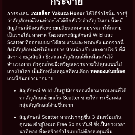
กระจาย
การจะเล่น
เกมสล็อต
Yakuza Honor
ให้ได้กำไรนั้น การรู้
ว่าสัญลักษณ์ไหนทำอะไรได้คือหัวใจสำคัญ ในเกมนี้จะมี
สัญลักษณ์พิเศษที่จะช่วยเปลี่ยนเกมจากธรรมดาให้กลาย
เป็นรายได้มหาศาล
โดยเฉพาะสัญลักษณ์
Wild
และ
Scatter
ที่ออกแบบมาได้สวยงามและทรงพลัง นอกจากนี้
ยังมีสัญลักษณ์พรีเมียมอย่าง หัวหน้าแก๊ง และดาบไขว้ ที่มี
อัตราจ่ายสูงลิบลิ่ว ยิ่งสะสมสัญลักษณ์ที่เหมือนกันได้
จำนวนมาก ตัวคูณก็จะยิ่งทวีคูณความรวยให้คุณแบบไม่
เกรงใจใคร เป็นอีกหนึ่งเหตุผลที่คนเลือก
ทดลองเล่นสล็อต
เกมนี้กันอย่างมากมาย
สัญลักษณ์
Wild
เป็นรูปมังกรทองที่สามารถแทนที่ได้
ทุกสัญลักษณ์ ยกเว้น
Scatter
ช่วยให้การเชื่อมต่อ
กลุ่มสัญลักษณ์ง่ายขึ้นมาก
สัญลักษณ์
Scatter
หากปรากฏขึ้น
3
อันพร้อมกัน
คุณจะเข้าสู่โหมด
Free Spins
ทันที ซึ่งเป็นช่วงเวลา
นาทีทอง ที่จะสร้างกำไรแบบไม่ต้องลงทุนเพิ่ม