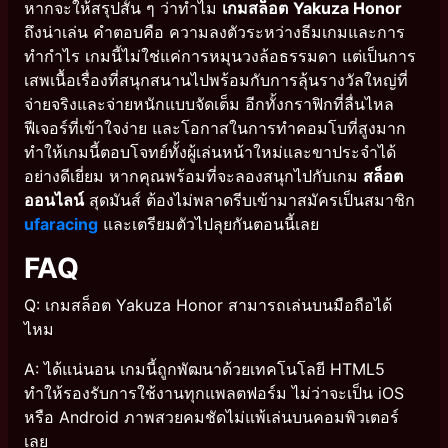
หากจะให้สรุปสั้น
ๆ ว่าทำไม
เกมสล็อต
Yakuza Honor
ถึงน่าเล่น คำตอบคือ
ความลงตัวระหว่างธีมเกมและการ
ทำกำไร
เกมนี้ไม่ใช่แค่การหมุนวงล้อธรรมดา แต่เป็นการ
เสพเนื้อเรื่องที่สนุกสนานไปพร้อมกับการลุ้นรางวัลใหญ่ที่
จ่ายจริงและจ่ายหนักแบบจัดเต็ม อีกทั้งกราฟิกที่ลื่นไหล
ฟีเจอร์ที่เข้าใจง่าย
และโอกาสในการทำคอมโบที่สูงมาก
ทำให้เกมนี้ตอบโจทย์ทั้งผู้เล่นหน้าใหม่และขาประจำได้
อย่างดีเยี่ยม หากคุณพร้อมที่จะลองสนุกไปกับเกม
สล็อต
ออนไลน์
สุดมันส์ ต้องไม่พลาดรีบเข้ามาสมัครเป็นสมาชิก
ufaracing
และเตรียมตัวไปลุยกันตอนนี้เลย
FAQ
Q:
เกมสล็อต
Yakuza Honor
สามารถเล่นบนมือถือได้
ไหม
A:
ได้แน่นอน เกมนี้ถูกพัฒนาด้วยเทคโนโลยี
HTML5
ทำให้รองรับการใช้งานทุกแพลตฟอร์ม ไม่ว่าจะเป็น
iOS
หรือ
Android
ภาพสวยคมชัดไม่แพ้เล่นบนคอมพิวเตอร์
เลย